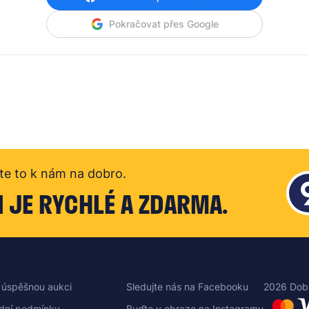
Pokračovat přes Google
te to k nám na dobro.
I JE RYCHLÉ A ZDARMA.
 úspěšnou aukci
Sledujte nás na Facebooku
2026 Dob
dní podmínky
Buďte v obraze na Instagramu