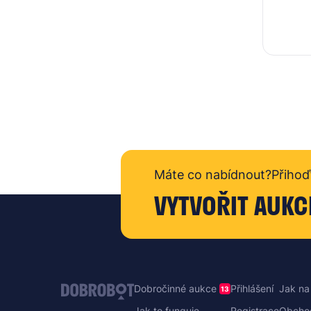
Máte co nabídnout?
Přihoď
VYTVOŘIT AUKC
Dobročinné aukce
Přihlášení
Jak na
13
Jak to funguje
Registrace
Obcho