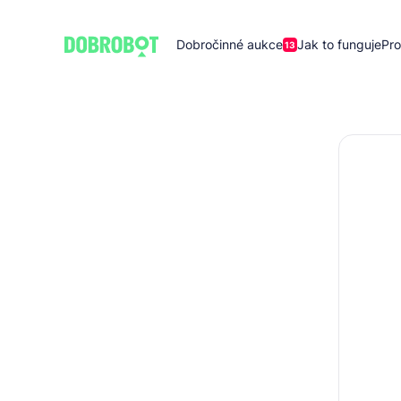
Dobročinné aukce
Jak to funguje
Pro
13