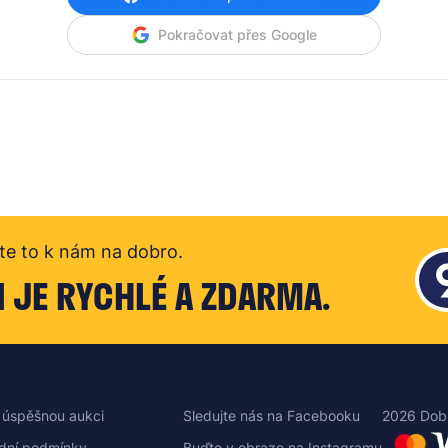
Pokračovat přes Google
te to k nám na dobro.
I JE RYCHLÉ A ZDARMA.
 úspěšnou aukci
Sledujte nás na Facebooku
2026 Dob
dní podmínky
Buďte v obraze na Instagramu