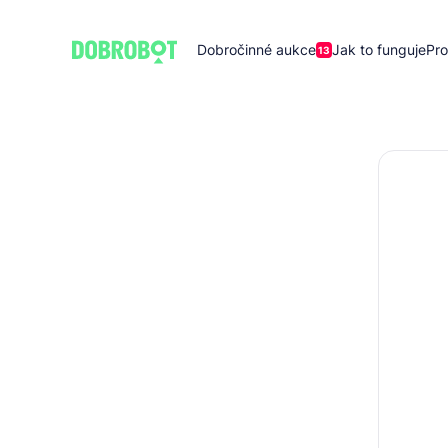
Dobročinné aukce
Jak to funguje
Pro
13