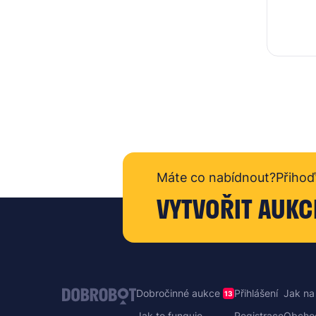
Máte co nabídnout?
Přihoď
VYTVOŘIT AUKC
Dobročinné aukce
Přihlášení
Jak na
13
Jak to funguje
Registrace
Obcho