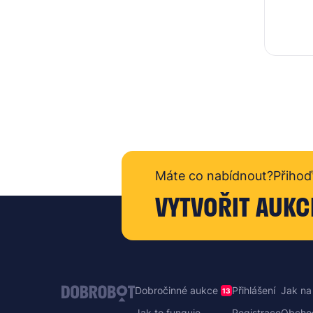
Máte co nabídnout?
Přihoď
VYTVOŘIT AUKC
Dobročinné aukce
Přihlášení
Jak na
13
Jak to funguje
Registrace
Obcho