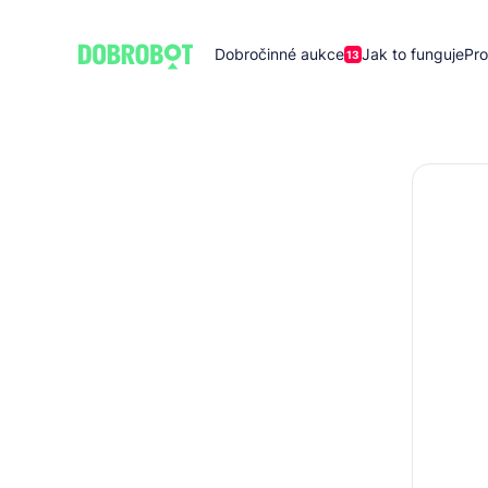
Dobročinné aukce
Jak to funguje
Pro
13