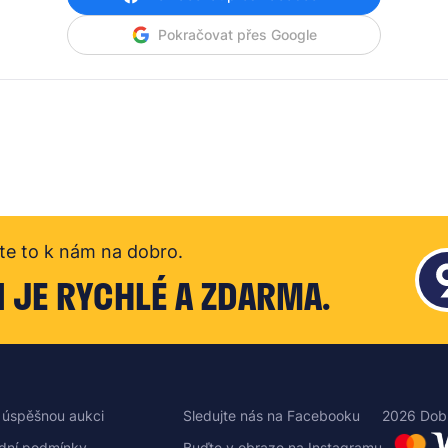
Pokračovat přes Google
te to k nám na dobro.
I JE RYCHLÉ A ZDARMA.
 úspěšnou aukci
Sledujte nás na Facebooku
2026 Dob
dní podmínky
Buďte v obraze na Instagramu