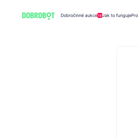
Dobročinné aukce
Jak to funguje
Pro
13