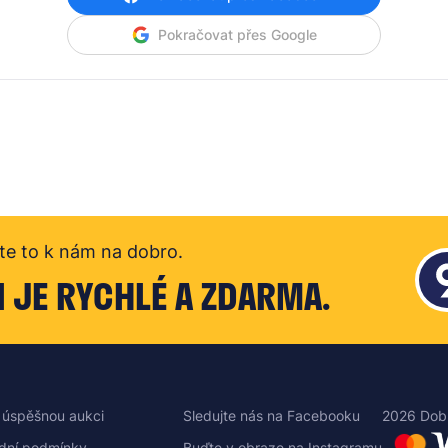
Pokračovat přes Google
te to k nám na dobro.
I JE RYCHLÉ A ZDARMA.
 úspěšnou aukci
Sledujte nás na Facebooku
2026 Dob
dní podmínky
Buďte v obraze na Instagramu