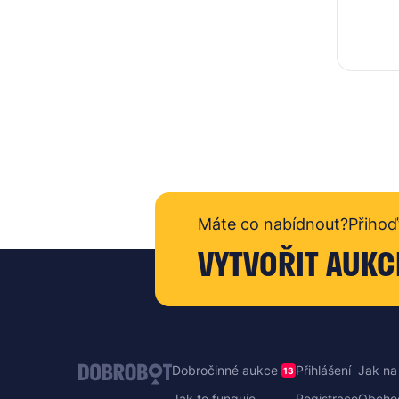
Máte co nabídnout?
Přihoď
VYTVOŘIT AUKC
Dobročinné aukce
Přihlášení
Jak na
13
Jak to funguje
Registrace
Obcho