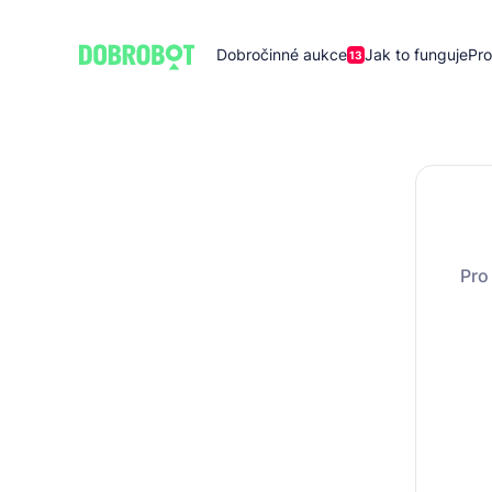
Dobročinné aukce
Jak to funguje
Pro
13
Pro