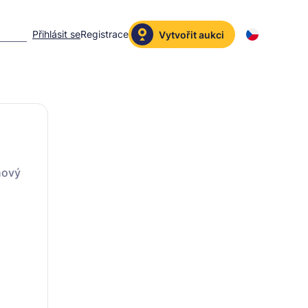
Přihlásit se
Registrace
Vytvořit aukci
nový