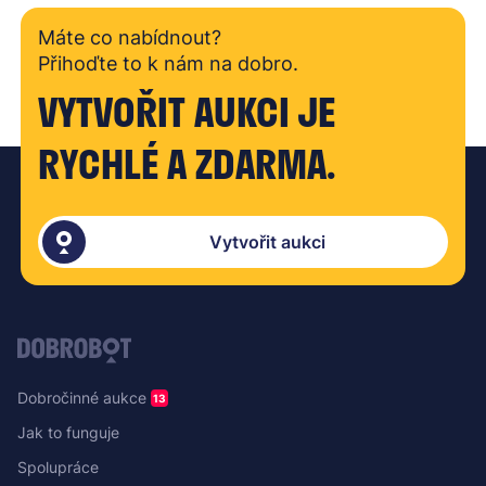
Máte co nabídnout?
Přihoďte to k nám na dobro.
VYTVOŘIT AUKCI JE
RYCHLÉ A ZDARMA.
Vytvořit aukci
Dobročinné aukce
13
Jak to funguje
Spolupráce