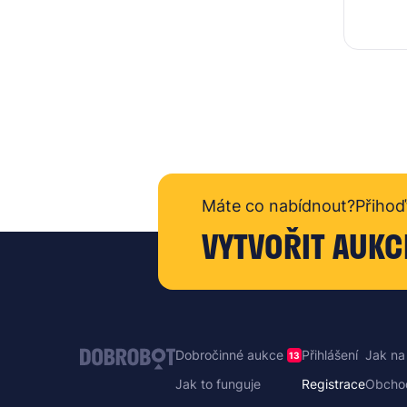
Máte co nabídnout?
Přihoď
VYTVOŘIT AUKC
Dobročinné aukce
Přihlášení
Jak na
13
Jak to funguje
Registrace
Obcho