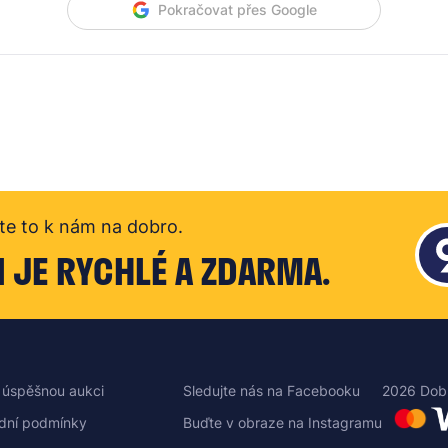
Pokračovat přes Google
te to k nám na dobro.
I JE RYCHLÉ A ZDARMA.
 úspěšnou aukci
Sledujte nás na Facebooku
2026 Dob
dní podmínky
Buďte v obraze na Instagramu