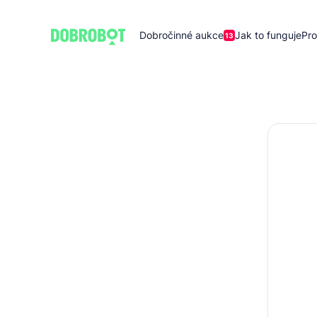
Dobročinné aukce
Jak to funguje
Pro
13