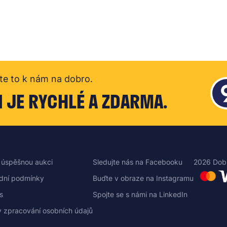
te to k nám na dobro.
I JE RYCHLÉ A ZDARMA.
 úspěšnou aukci
Sledujte nás na Facebooku
2026 Dob
dní podmínky
Buďte v obraze na Instagramu
s
Spojte se s námi na LinkedIn
 zpracování osobních údajů