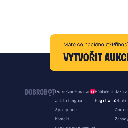
Máte co nabídnout?
Přihoď
VYTVOŘIT AUKC
Dobročinné aukce
Přihlášení
Jak na
13
Jak to funguje
Registrace
Obcho
Spolupráce
Cookie
Kontakt
Zásady
Logo a brand manuál