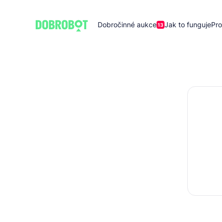
Dobročinné aukce
Jak to funguje
Pro
13